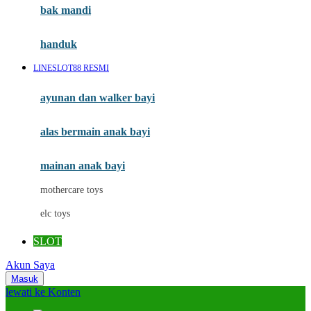
Moby
bak mandi
Momami
handuk
Mothercare
LINESLOT88 RESMI
Mustela
ayunan dan walker bayi
My Buddy Tag
My K
alas bermain anak bayi
N
mainan anak bayi
Naif
mothercare toys
Nike
elc toys
Nordic Natural
SLOT
Nuby
Akun Saya
Nuna
Masuk
lewati ke Konten
O