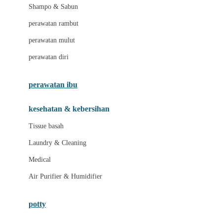
London Taxi
Shampo & Sabun
Love To Dream
perawatan rambut
perawatan mulut
M
perawatan diri
Magformers
Mama's Choice
perawatan ibu
Mamas&Papas
kesehatan & kebersihan
Mamaway
Tissue basah
Maxi Cosi
Laundry & Cleaning
Megabloks
Medical
Micro
Air Purifier & Humidifier
MiDeer
Mimi & Lula
potty
Mini Monkey