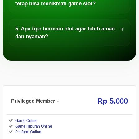
tetap bisa menikmati game slot?
5. Apa tips bermain slot agar lebih aman
dan nyaman?
Rp
5.000
Privileged Member
Member
Reguler
Aktif
Game Online
Game Hiburan Online
5.000
Rp
Platform Online