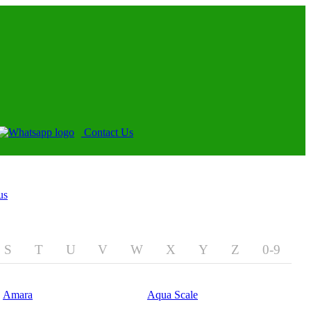
Contact Us
us
S
T
U
V
W
X
Y
Z
0-9
Amara
Aqua Scale