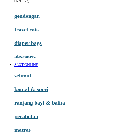
0-36 Kg
gendongan
travel cots
diaper bags
aksesoris
SLOT ONLINE
selimut
bantal & sprei
ranjang bayi & balita
perabotan
matras