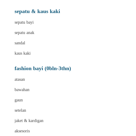
sepatu & kaus kaki
sepatu bayi
sepatu anak
sandal
kaus kaki
fashion bayi (0bln-3thn)
atasan
bawahan
gaun
setelan
jaket & kardigan
aksesoris