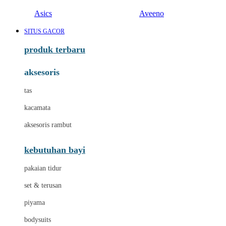
Asics
Aveeno
SITUS GACOR
produk terbaru
aksesoris
tas
kacamata
aksesoris rambut
kebutuhan bayi
pakaian tidur
set & terusan
piyama
bodysuits