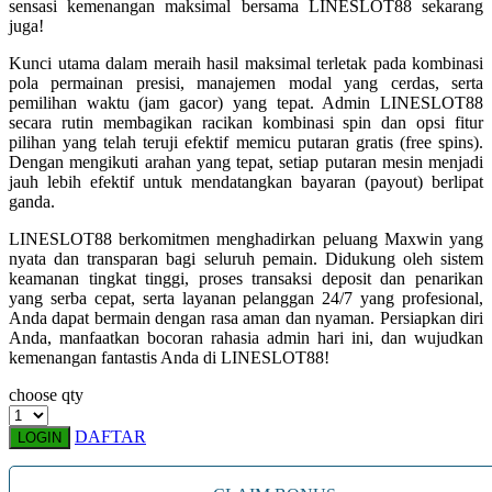
sensasi kemenangan maksimal bersama LINESLOT88 sekarang
Xootz
juga!
Kunci utama dalam meraih hasil maksimal terletak pada kombinasi
Y
pola permainan presisi, manajemen modal yang cerdas, serta
pemilihan waktu (jam gacor) yang tepat. Admin LINESLOT88
Yamatoya
secara rutin membagikan racikan kombinasi spin dan opsi fitur
pilihan yang telah teruji efektif memicu putaran gratis (free spins).
Z
Dengan mengikuti arahan yang tepat, setiap putaran mesin menjadi
jauh lebih efektif untuk mendatangkan bayaran (payout) berlipat
Zaxy
ganda.
Zoggs
LINESLOT88 berkomitmen menghadirkan peluang Maxwin yang
nyata dan transparan bagi seluruh pemain. Didukung oleh sistem
keamanan tingkat tinggi, proses transaksi deposit dan penarikan
0-9
yang serba cepat, serta layanan pelanggan 24/7 yang profesional,
Anda dapat bermain dengan rasa aman dan nyaman. Persiapkan diri
4Moms
Anda, manfaatkan bocoran rahasia admin hari ini, dan wujudkan
kemenangan fantastis Anda di LINESLOT88!
59S
choose qty
DAFTAR
LOGIN