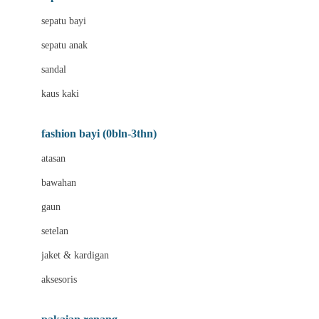
Bio Oil
sepatu bayi
Biolane
sepatu anak
Bite Fighters
sandal
Bizzi Growin
kaus kaki
Blackmores
fashion bayi (0bln-3thn)
Blooming Marvellous
atasan
Bonnels
bawahan
Bravado
gaun
Bruder
setelan
Brush Baby
jaket & kardigan
Buds Organics
aksesoris
Bugaboo
Buggygear