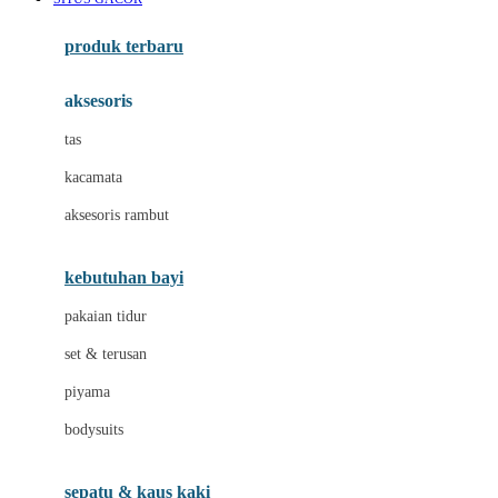
Azetabio
produk terbaru
B
aksesoris
Baabaasheepz
tas
Babiators
kacamata
Baby Dove
aksesoris rambut
Baby Jogger
Baby Rovega
kebutuhan bayi
Babybee
pakaian tidur
Banana Boat
set & terusan
Banz
piyama
Barbie
bodysuits
Beaba
Beauty Barn
sepatu & kaus kaki