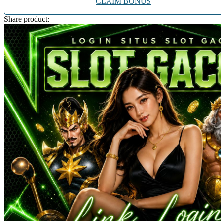
CLAIM BONUS
Share product: