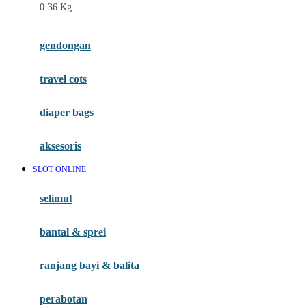
0-36 Kg
Fisher Price
Flipper
gendongan
Friends Of Sally
travel cots
G
diaper bags
Gb
Geko
aksesoris
Graco
SLOT ONLINE
Gund
selimut
H
bantal & sprei
Habbie
Haenim
ranjang bayi & balita
Happy Horse
perabotan