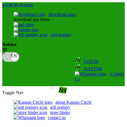
lewati ke Konten
download apps
download app from:
gift registry
Bahasa
ID
LOGIN
DAFTAR
Contact
Us
Toggle Nav
about Kanmo Circle
gift registry
store finder
contact us