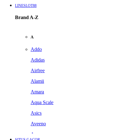
LINESLOT88
Brand A-Z
A
Addo
Adidas
Airfree
Alamii
Amara
Aqua Scale
Asics
Aveeno
Awan
SITUS GACOR