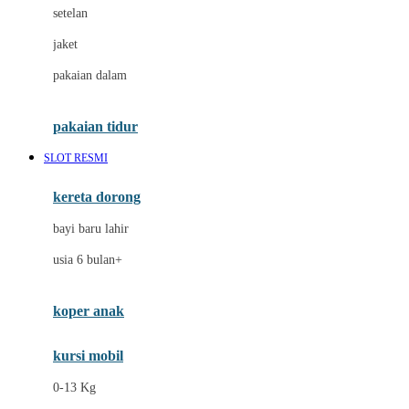
Dae Organics
setelan
Docare
jaket
Doona
pakaian dalam
Down To Earth
Drew
pakaian tidur
Dr. Brown's
SLOT RESMI
E
kereta dorong
ELC
bayi baru lahir
Ergobaby
usia 6 bulan+
Expert Care
koper anak
Ezyroller
kursi mobil
F
0-13 Kg
Felt So Sweet