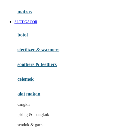
Happy Tummy
Hauck
matras
Havaianas
SLOT GACOR
Hegen
botol
Hot Wheels
sterilizer & warmers
Hybrid
soothers & teethers
I
Inlacta DHA
celemek
Interlac
alat makan
Ivenet
cangkir
J
piring & mangkuk
Jack N Jill
sendok & garpu
Joie