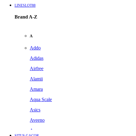
LINESLOT88
Brand A-Z
A
Addo
Adidas
Airfree
Alamii
Amara
Aqua Scale
Asics
Aveeno
Awan
SITUS GACOR