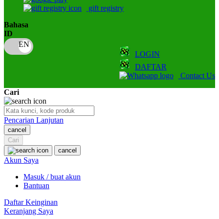
Squishmallows
gift registry
Starbooks
Bahasa
ID
Stick-O
Stokke
LOGIN
DAFTAR
Sudocrem
Contact Us
Sumimo
Cari
Sunnylife
Sun-Staches
Pencarian Lanjutan
cancel
Swimava
Cari
cancel
T
Akun Saya
Tommee Tippee
Masuk / buat akun
Bantuan
Trunki
Daftar Keinginan
Tutti Bambini
Keranjang Saya