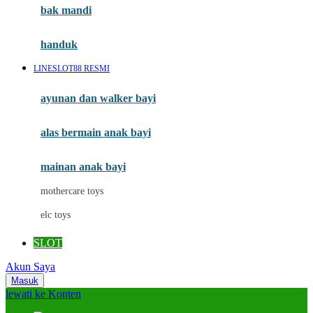
Moby
bak mandi
Momami
handuk
Mothercare
LINESLOT88 RESMI
Mustela
ayunan dan walker bayi
My Buddy Tag
My K
alas bermain anak bayi
N
mainan anak bayi
Naif
mothercare toys
Nike
elc toys
Nordic Natural
SLOT
Nuby
Akun Saya
Nuna
Masuk
lewati ke Konten
O