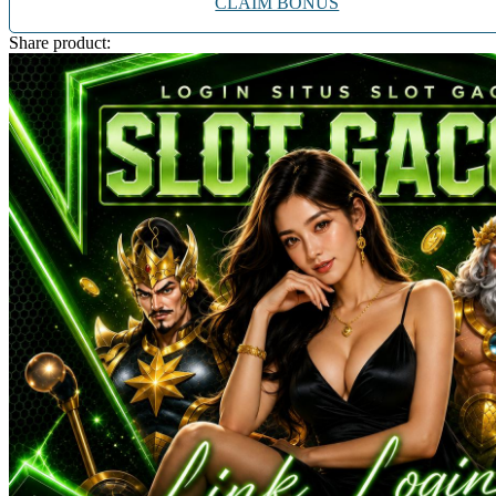
CLAIM BONUS
Share product: