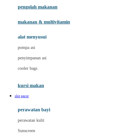
pengolah makanan
Joolz
Jujube
makanan & multivitamin
K
alat menyusui
Kiddycuts
pompa asi
Kumon
penyimpanan asi
L
cooler bags
Leapfrog
kursi makan
Leclerc
slot gacor
Lee Vierra
Lillebaby
perawatan bayi
Little Bird Told Me
perawatan kulit
Little Miss Janis
Sunscreen