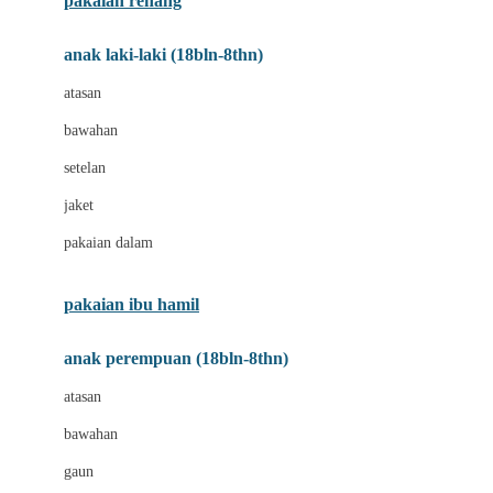
pakaian renang
Bumkins
anak laki-laki (18bln-8thn)
C
atasan
Cetaphil
bawahan
Chicco
setelan
Childlife
jaket
Clevamama
pakaian dalam
Cocolatte
Cottonseeds
pakaian ibu hamil
Cozy N Safe
anak perempuan (18bln-8thn)
Crane
atasan
Cybex
bawahan
D
gaun