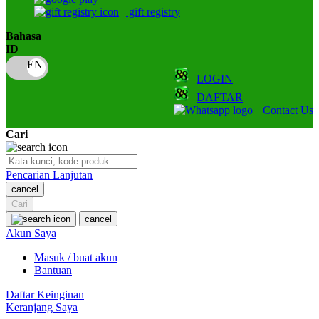
Squishmallows
gift registry
Starbooks
Bahasa
ID
Stick-O
Stokke
LOGIN
DAFTAR
Sudocrem
Contact Us
Sumimo
Cari
Sunnylife
Sun-Staches
Pencarian Lanjutan
cancel
Swimava
Cari
cancel
T
Akun Saya
Tommee Tippee
Masuk / buat akun
Bantuan
Trunki
Daftar Keinginan
Tutti Bambini
Keranjang Saya