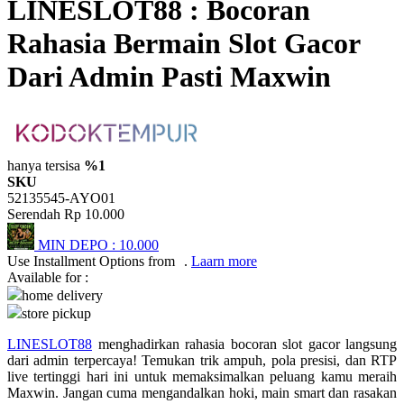
LINESLOT88 : Bocoran
Twistshake
Rahasia Bermain Slot Gacor
TY Toys
Dari Admin Pasti Maxwin
U
V
hanya tersisa
%1
SKU
Veja
52135545-AYO01
Vitaflow
Serendah
Rp 10.000
Vtech
MIN DEPO :
10.000
Use Installment Options from
.
Laarn more
Available for :
W
home delivery
store pickup
Waterland
LINESLOT88
menghadirkan rahasia bocoran slot gacor langsung
Wellness
dari admin terpercaya! Temukan trik ampuh, pola presisi, dan RTP
live tertinggi hari ini untuk memaksimalkan peluang kamu meraih
X
Maxwin. Jangan cuma mengandalkan hoki, main smart dan rasakan