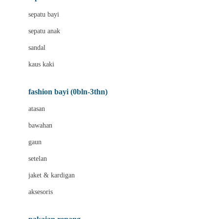
Bio Oil
sepatu bayi
Biolane
sepatu anak
Bite Fighters
sandal
Bizzi Growin
kaus kaki
Blackmores
fashion bayi (0bln-3thn)
Blooming Marvellous
atasan
Bonnels
bawahan
Bravado
gaun
Bruder
setelan
Brush Baby
jaket & kardigan
Buds Organics
aksesoris
Bugaboo
Buggygear