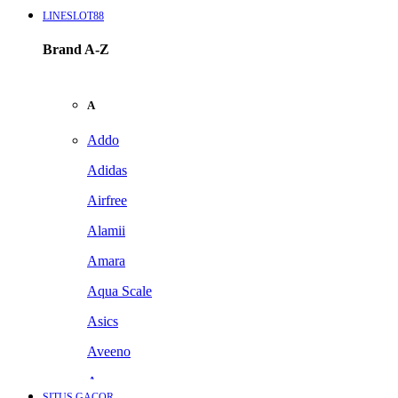
LINESLOT88
Brand A-Z
A
Addo
Adidas
Airfree
Alamii
Amara
Aqua Scale
Asics
Aveeno
Awan
SITUS GACOR