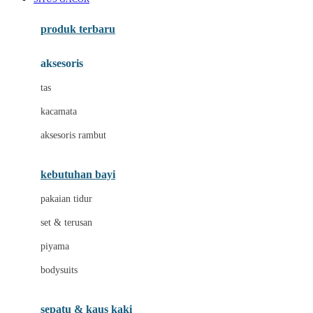
Azetabio
produk terbaru
B
aksesoris
Baabaasheepz
tas
Babiators
kacamata
Baby Dove
aksesoris rambut
Baby Jogger
Baby Rovega
kebutuhan bayi
Babybee
pakaian tidur
Banana Boat
set & terusan
Banz
piyama
Barbie
bodysuits
Beaba
Beauty Barn
sepatu & kaus kaki