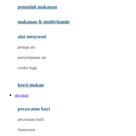
pengolah makanan
Joolz
Jujube
makanan & multivitamin
K
alat menyusui
Kiddycuts
pompa asi
Kumon
penyimpanan asi
L
cooler bags
Leapfrog
kursi makan
Leclerc
slot gacor
Lee Vierra
Lillebaby
perawatan bayi
Little Bird Told Me
perawatan kulit
Little Miss Janis
Sunscreen