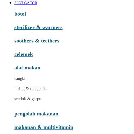
SLOT GACOR
botol
sterilizer & warmers
soothers & teethers
celemek
alat makan
cangkir
piring & mangkuk
sendok & garpu
pengolah makanan
makanan & multivitamin