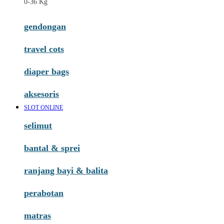
0-36 Kg
gendongan
travel cots
diaper bags
aksesoris
SLOT ONLINE
selimut
bantal & sprei
ranjang bayi & balita
perabotan
matras