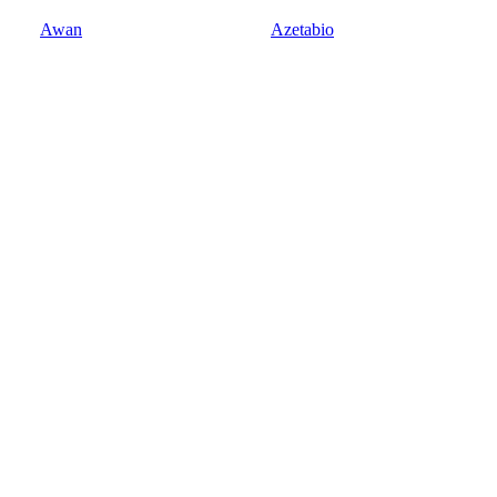
Awan
Azetabio