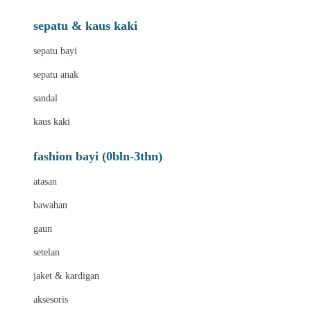
sepatu & kaus kaki
sepatu bayi
sepatu anak
sandal
kaus kaki
fashion bayi (0bln-3thn)
atasan
bawahan
gaun
setelan
jaket & kardigan
aksesoris