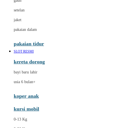
gaun
setelan
jaket
pakaian dalam
pakaian tidur
SLOT RESMI
kereta dorong
bayi baru lahir
usia 6 bulan+
koper anak
kursi mobil
0-13 Kg